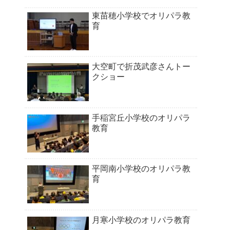
東苗穂小学校でオリパラ教
育
大空町で折茂武彦さんトー
クショー
手稲宮丘小学校のオリパラ
教育
平岡南小学校のオリパラ教
育
月寒小学校のオリパラ教育